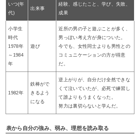
いつ(年
経験、感じたこと、学び、失敗、
出来事
代)
成果
小学生
近所の男の子と遊ぶことが多く、
時代
男っぽい考え方が身についた。
1978年
遊び
今でも、女性同士よりも男性との
～1984
コミュニケーションの方が得意
年
だ。
逆上がりが、自分だけ全然できな
鉄棒がで
くて泣いていたが、必死で練習し
1982年
きるよう
て誰よりもうまくなった。
になる
努力は裏切らないと学んだ。
表から自分の強み、弱み、理想を読み取る