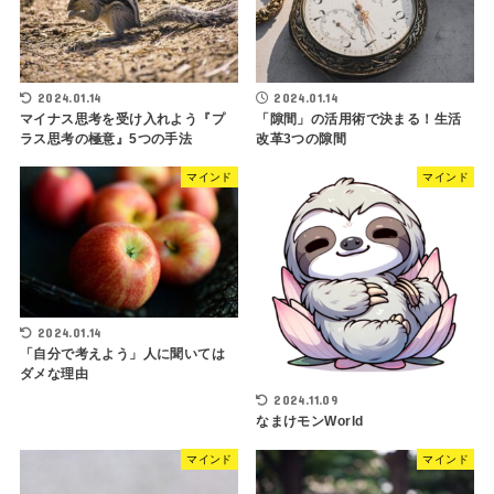
2024.01.14
2024.01.14
マイナス思考を受け入れよう『プ
「隙間」の活用術で決まる！生活
ラス思考の極意』5つの手法
改革3つの隙間
マインド
マインド
2024.01.14
「自分で考えよう」人に聞いては
ダメな理由
2024.11.09
なまけモンWorld
マインド
マインド