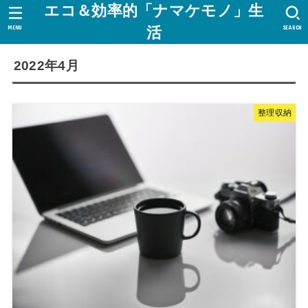
エコ＆効率的「ナマケモノ」生
MENU
SEARCH
活
2022年4月
整理収納