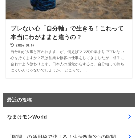
ブレない心「自分軸」で生きる！これって
本当にわがままと違うの？
2024.01.14
自分軸が大事と言われます。が、例えばママ友の集まりでブレない
心を持てますか？私は営業や接客の仕事をしてきましたが、相手に
合わすよう教わります。日本人の感覚からすると、自分軸って持ち
にくいんじゃないでしょうか。 ところで、...
最近の投稿
なまけモンWorld
「隙間」の活用術で決まる！生活改革3つの隙間