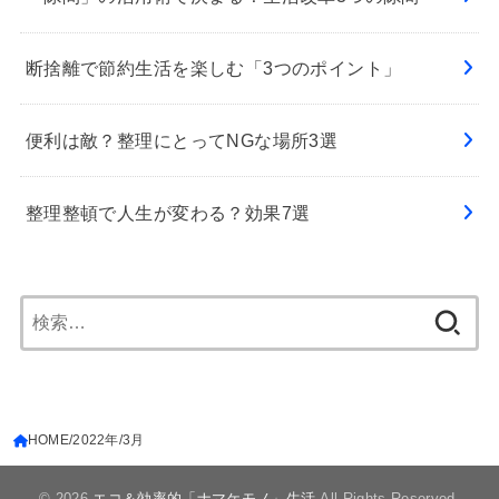
断捨離で節約生活を楽しむ「3つのポイント」
便利は敵？整理にとってNGな場所3選
整理整頓で人生が変わる？効果7選
検
索:
HOME
2022年
3月
© 2026
エコ＆効率的「ナマケモノ」生活
All Rights Reserved.