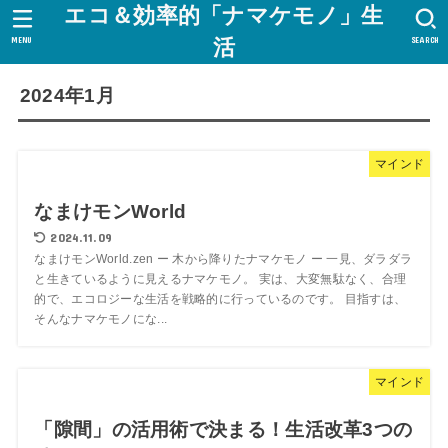
エコ＆効率的「ナマケモノ」生
MENU
SEARCH
活
2024年1月
マインド
なまけモンWorld
2024.11.09
なまけモンWorld.zen ー 木から降りたナマケモノ ー 一見、ダラダラ
と生きているように見えるナマケモノ。 実は、大変無駄なく、合理
的で、エコロジーな生活を戦略的に行っているのです。 目指すは、
そんなナマケモノにな...
マインド
「隙間」の活用術で決まる！生活改革3つの