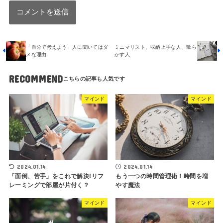
「自分で考えよう」人に聞いてはダ
ミニマリスト、収納上手な人、散ら
メな理由
かす人
RECOMMEND
マインド
マインド
2024.01.14
2024.01.14
「面倒、苦手」をこれで解決!リフ
もう一つの時間管理術！時間を増
レーミングで部屋が片付く？
やす魔法
マインド
マインド