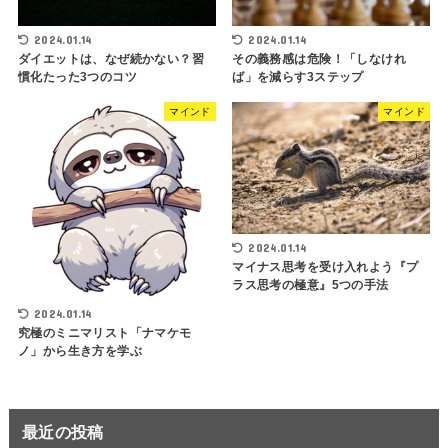
2024.01.14
2024.01.14
ダイエットは、なぜ続かない？習
その義務感は危険！「しなけれ
慣化たった3つのコツ
ば」を減らす3ステップ
マインド
マインド
2024.01.14
マイナス思考を受け入れよう『プ
ラス思考の極意』5つの手法
2024.01.14
究極のミニマリスト「ナマケモ
ノ」から生き方を学ぶ
最近の投稿