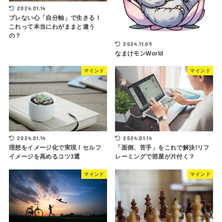
2024.01.14
ブレない心「自分軸」で生きる！
これって本当にわがままと違う
の？
2024.11.09
なまけモンWorld
マインド
マインド
2024.01.14
2024.01.14
理想をイメージ化で実現！セルフ
「面倒、苦手」をこれで解決!リフ
イメージを高めるコツ3選
レーミングで部屋が片付く？
マインド
マインド