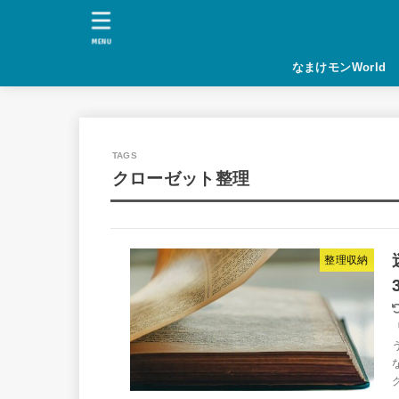
MENU
なまけモンWorld
クローゼット整理
整理収納