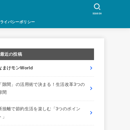
SEARCH
ライバシーポリシー
最近の投稿
なまけモンWorld
「隙間」の活用術で決まる！生活改革3つの
隙間
断捨離で節約生活を楽しむ「3つのポイン
ト」